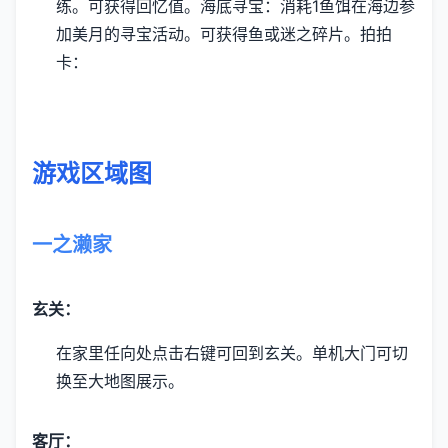
练。可获得回忆值。
海底寻宝：消耗1鱼饵在海边参
加美月的寻宝活动。可获得鱼或迷之碎片。
拍拍
卡：
游戏区域图
一之濑家
玄关：
在家里任向处点击右键可回到玄关。
单机大门可切
换至大地图展示。
客厅：