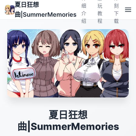
夏日狂想
细
玩
刻
介
教
下
曲|SummerMemories
绍
程
载
夏日狂想
曲|SummerMemories