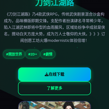
刀剑江湖路
《刀剑江湖路》乃4款武侠RPG，传统武侠剧景混合沙盒构
成为，品味横版即期交锋。支配作者扮演肆名寻常稀少年，
陷入江湖武林即将中型的血雨腥风，区域处纷争中成就是侠
名，搅动白天方庞大势，成为万人士敬仰的大侠。》》》订
阅创愿工坊火爆modernistic体验倍增！
#開放世界
#2D+
#劇情
在线下载
了解更多