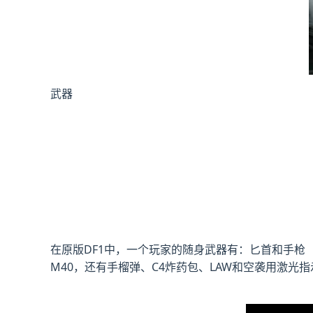
武器
在原版DF1中，一个玩家的随身武器有：匕首和手枪（可选Hi
M40，还有手榴弹、C4炸药包、LAW和空袭用激光