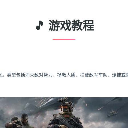
🎵 游戏教程
区。类型包括消灭敌对势力，拯救人质，拦截敌军车队，逮捕或