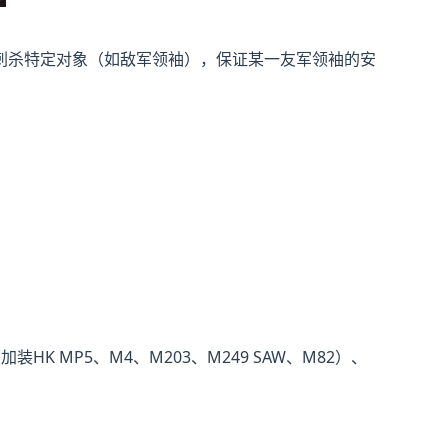
刺杀特定对象（如敌军领袖），保证某一友军领袖的安
HK MP5、M4、M203、M249 SAW、M82）、