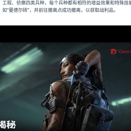
、工程、侦察四类兵种，每个兵种都有相符的增益效果和特殊技
如“曼德尔砖”，并前往撤离点成功撤离，以获取战利品。