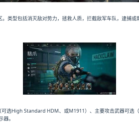
区。类型包括消灭敌对势力，拯救人质，拦截敌军车队，逮捕或
gh Standard HDM、或M1911）、主要攻击武器可选（加装
指示器。