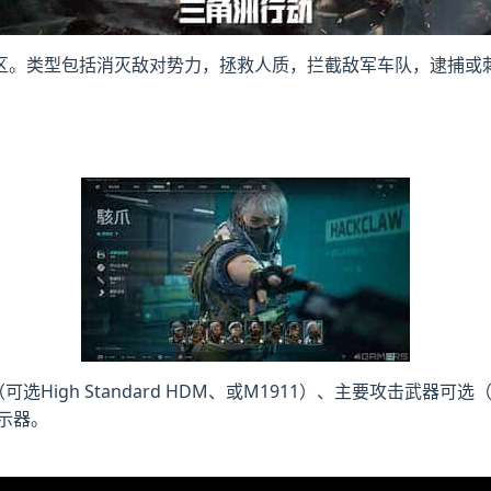
区。类型包括消灭敌对势力，拯救人质，拦截敌军车队，逮捕或
gh Standard HDM、或M1911）、主要攻击武器可选（加装
指示器。