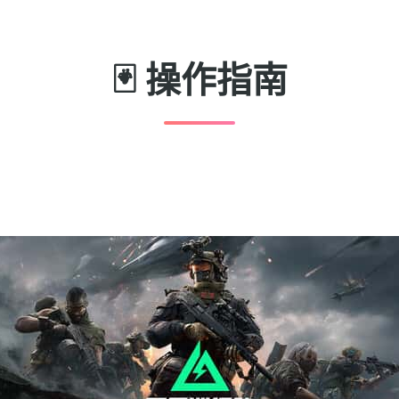
🃏 操作指南