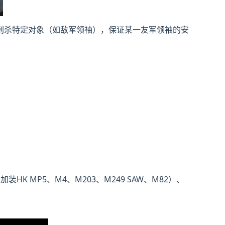
刺杀特定对象（如敌军领袖），保证某一友军领袖的安
HK MP5、M4、M203、M249 SAW、M82）、