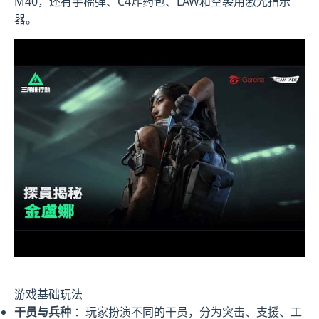
M40，还有手榴弹、C4炸药包、LAW和空袭用激光指示
器。
游戏基础玩法
干员与兵种
：玩家扮演不同的干员，分为突击、支援、工