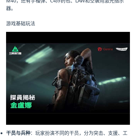
M40，还有手榴弹、C4炸药包、LAW和空袭用激光指示
器。
游戏基础玩法
干员与兵种
：玩家扮演不同的干员，分为突击、支援、工