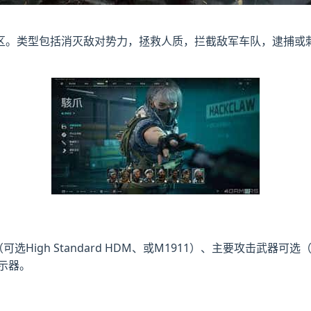
区。类型包括消灭敌对势力，拯救人质，拦截敌军车队，逮捕或
gh Standard HDM、或M1911）、主要攻击武器可选（加装
指示器。