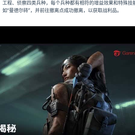
、工程、侦察四类兵种，每个兵种都有相符的增益效果和特殊技
如“曼德尔砖”，并前往撤离点成功撤离，以获取战利品。