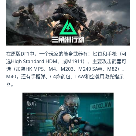
在原版DF1中，一个玩家的随身武器有：匕首和手枪（可
选High Standard HDM、或M1911）、主要攻击武器可
选（加装HK MP5、M4、M203、M249 SAW、M82）、
M40，还有手榴弹、C4炸药包、LAW和空袭用激光指示
器。