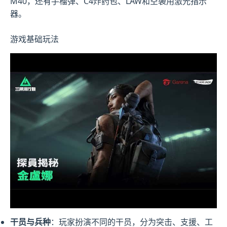
M40，还有手榴弹、C4炸药包、LAW和空袭用激光指示
器。
游戏基础玩法
干员与兵种
：玩家扮演不同的干员，分为突击、支援、工