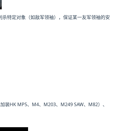
刺杀特定对象（如敌军领袖），保证某一友军领袖的安
HK MP5、M4、M203、M249 SAW、M82）、