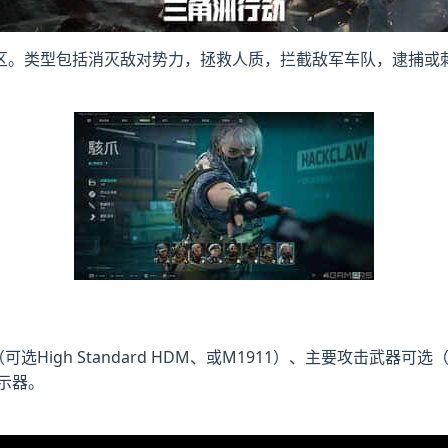
区。类型包括消灭敌对势力，拯救人质，拦截敌军车队，逮捕或
gh Standard HDM、或M1911）、主要攻击武器可选（加装
指示器。