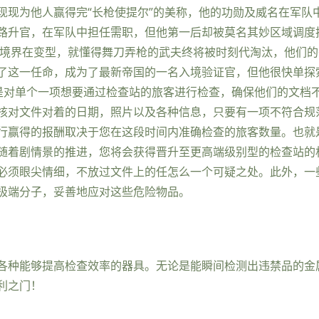
现现为他人赢得完“长枪使提尔”的美称，他的功勋及威名在军队
路升官，在军队中担任需职，但他第一后却被莫名其妙区域调度
为境界在变型，就懂得舞刀弄枪的武夫终将被时刻代淘汰，他们
了这一任命，成为了最新帝国的一名入境验证官，但他很快单探
是对单个一项想要通过检查站的旅客进行检查，确保他们的文档
核对文件对着的日期，照片以及各种信息，只要有一项不符合规
行赢得的报酬取决于您在这段时间内准确检查的旅客数量。也就
随着剧情景的推进，您将会获得晋升至更高端级别型的检查站的
必须眼尖情细，不放过文件上的任怎么一个可疑之处。此外，一
极端分子，妥善地应对这些危险物品。
各种能够提高检查效率的器具。无论是能瞬间检测出违禁品的金
利之门！