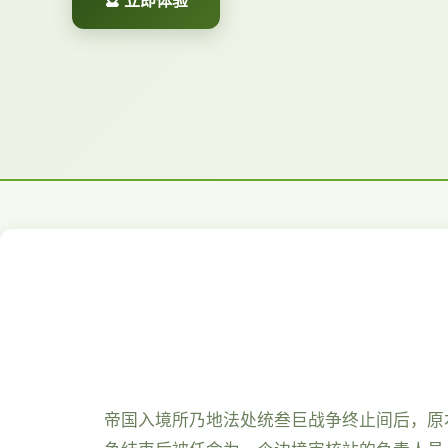
🔮 立即体验
帝国入境所乃地法处统叁巨战争终止间后，原