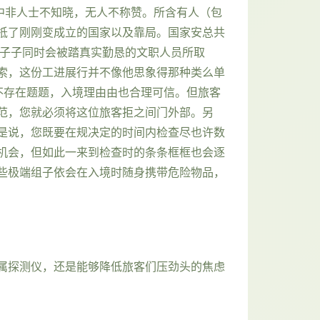
中非人士不知晓，无人不称赞。所含有人（包
抵了刚刚变成立的国家以及靠局。国家安总共
的子子同时会被踏真实勤恳的文职人员所取
索，这份工进展行并不像他思象得那种类么单
不存在题题，入境理由由也合理可信。但旅客
范，您就必须将这位旅客拒之间门外部。另
是说，您既要在规决定的时间内检查尽也许数
机会，但如此一来到检查时的条条框框也会逐
些极端组子依会在入境时随身携带危险物品，
属探测仪，还是能够降低旅客们压劲头的焦虑